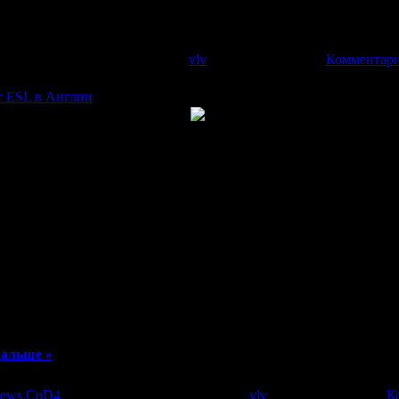
|
Просмотров:
2682
|
Добавил:
vlv
|
Дата:
10.09.2008
|
Комментари
т ESL в Англии
крупные призовые суммы спонсоры готовы выделять на мо
имером данной тенденции может служить недавно анонсирова
и поддержке корпорации
Intel
, на 2 игровые дисциплины (Call O
e) выделено
30 тысяч фунтов стерлингов
(около 37,000€).
ься пополам, по
18,500€
. За солидный куш смогут побороться 
ого фонда
:
дальше »
ews CoD4
|
Просмотров:
2110
|
Добавил:
vlv
|
Дата:
05.09.2008
|
К