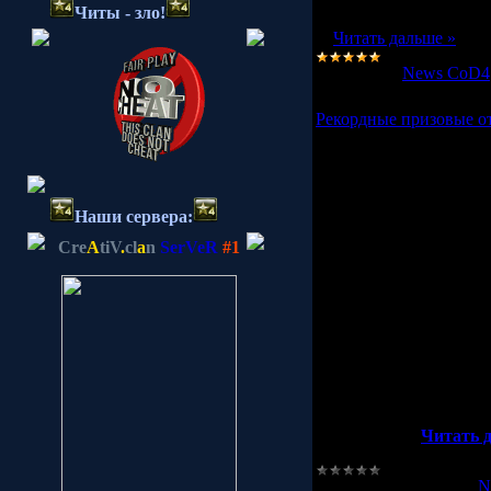
Читы - зло!
...
Читать дальше »
Категория:
News CoD4
Рекордные призовые о
Все более и более 
кибердисциплины. Пр
Наши сервера:
в Великобритании. Пр
и Counter-Strike:Sourc
Cre
A
tiV
.
cl
a
n
SerVeR
#1
Призовой фонд делит
каждой дисциплине.
Распределение призов
Counter-Strike:Source
6,150€
2,500
...
Читать 
Категория:
N