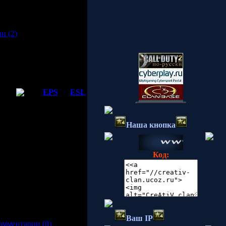
и (2)
лодые и перспективные
нный
EPS
от
ESL
f Duty 4: Modern Warfare
Наша кнопка
12 британских команд в
Код:
Ваш IP
омментарии (0)