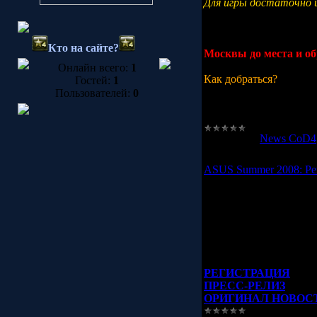
Для игры достаточно и
Желающие присоединить
или ICQ для связи и ут
Место сбора: Определи
Кто на сайте?
Москвы до места и обр
Онлайн всего:
1
Как добраться?
Гостей:
1
Пользователей:
0
Пейнтбольный клуб «А
Московской области б
Категория:
News CoD4
ASUS Summer 2008: Ре
Организаторы
ASUS 
Of Duty 4: Modern Wa
данном эвенте, вам н
Призовой фонд, напом
РЕГИСТРАЦИЯ
ПРЕСС-РЕЛИЗ
ОРИГИНАЛ НОВОС