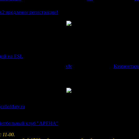
2 продление регистрации!
ятную новость)). Всвязи с большой активностью при регистрац
а слотов с 32 до 64, что влечет за собой отмену отборочных и 
 В остальном регламент турнира не изменился.Регистрация прод
ций на ESL
.
|
Просмотров:
2018
|
Добавил:
vlv
|
Дата:
31.08.2008
|
Комментари
&
callofduty.ru
организуют вылазку CoDовцев для игры в Paintball
ые алкогольные напитки и шашлык прилагаются.
йнтбольный клуб "АРЕНА"
 11-00.